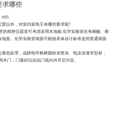
要求哪些
：
495
配置以外，对室内装饰又有哪些要求呢?
求的精密仪器室可考虑采用木地板;化学实验室在有耐酸、耐
板地面。化学实验室墙面可根据具体设计标准选用普通墙面
化着色处理，或静电环氧树脂粉末喷涂、电泳涂漆等型材，
用木门，门最好以自由门或向外开启为宜。