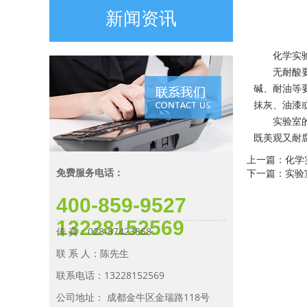
新闻资讯
化学实
无耐酸
碱、耐油等
抹灰、油漆
实验室
既美观又耐
上一篇：化学
免费服务电话：
下一篇：实验
400-859-9527
13228152569
传 真：028-87423868
联 系 人：陈先生
联系电话：13228152569
公司地址： 成都金牛区金瑞路118号